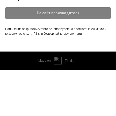
На сайт производителя
Напыление закрытоячеистого пенополиуретана плотностью 30 кг/м3 и
классом горючести Г3 для бесшовной теплоизоляции.
Tilda
Made on