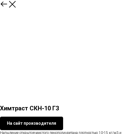
Химтраст СКН-10 Г3
На сайт производителя
Напыление открытоячеистого пенополиуретана плотностью 10-15 кг/м3 и