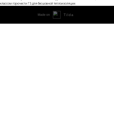
классом горючести Г3 для бесшовной теплоизоляции.
Tilda
Made on