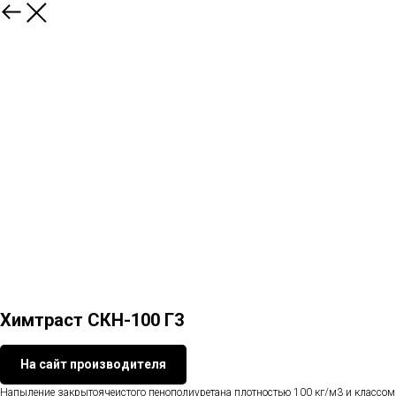
Химтраст СКН-100 Г3
На сайт производителя
Напыление закрытоячеистого пенополиуретана плотностью 100 кг/м3 и классом